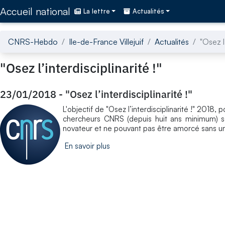
Accédez directement au contenu de la page
Accueil national
La lettre
Actualités
CNRS-Hebdo
Ile-de-France Villejuif
Actualités
"Osez l’
"Osez l’interdisciplinarité !"
23/01/2018
-
"Osez l’interdisciplinarité !"
L'objectif de "Osez l’interdisciplinarité !" 2018, 
chercheurs CNRS (depuis huit ans minimum) sou
novateur et ne pouvant pas être amorcé sans un 
En savoir plus