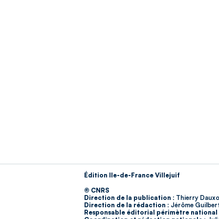
Édition Ile-de-France Villejuif
© CNRS
Direction de la publication :
Thierry Dauxo
Direction de la rédaction :
Jérôme Guilber
Responsable éditorial périmètre national 