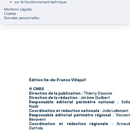
sur le fonctionnement technique
Mentions Légales
Cookies
Données personnelles
Édition Ile-de-France Villejuif
© CNRS
Direction de la publication :
Thierry Dauxois
Direction de la rédaction :
Jérôme Guilbert
Responsable éditorial périmètre national :
Sofia
Nadir
Coordination et rédaction nationale :
Julie Lallemant
Responsable éditorial périmètre régional :
Vincent
Bénavent
Coordination et rédaction régionale :
Arnau
Dattola