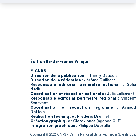
Édition Ile-de-France Villejuif
© CNRS
Direction de la publication :
Thierry Dauxois
Direction de la rédaction :
Jérôme Guilbert
Responsable éditorial périmètre national :
Sofia
Nadir
Coordination et rédaction nationale :
Julie Lallemant
Responsable éditorial périmètre régional :
Vincent
Bénavent
Coordination et rédaction régionale :
Arnau
Dattola
Réalisation technique :
Frédéric Druilhet
Création graphique :
Clare Jones (agence CJP)
Intégration graphique :
Philippe Dubrulle
Copyright © 2026
CNRS
- Centre National de la Recherche Scientifique