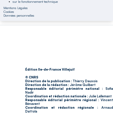
sur le fonctionnement technique
Mentions Légales
Cookies
Données personnelles
Édition Ile-de-France Villejuif
© CNRS
Direction de la publication :
Thierry Dauxois
Direction de la rédaction :
Jérôme Guilbert
Responsable éditorial périmètre national :
Sofia
Nadir
Coordination et rédaction nationale :
Julie Lallemant
Responsable éditorial périmètre régional :
Vincent
Bénavent
Coordination et rédaction régionale :
Arnau
Dattola