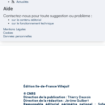
Actualités
Aide
Contactez-nous pour toute suggestion ou problème :
sur le contenu éditorial
sur le fonctionnement technique
Mentions Légales
Cookies
Données personnelles
Édition Ile-de-France Villejuif
© CNRS
Direction de la publication :
Thierry Dauxois
Direction de la rédaction :
Jérôme Guilbert
Responsable éditorial périmètre national :
Sofia