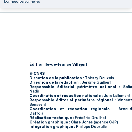
Données personnelles
Édition Ile-de-France Villejuif
© CNRS
Direction de la publication :
Thierry Dauxois
Direction de la rédaction :
Jérôme Guilbert
Responsable éditorial périmètre national :
Sofia
Nadir
Coordination et rédaction nationale :
Julie Lallemant
Responsable éditorial périmètre régional :
Vincent
Bénavent
Coordination et rédaction régionale :
Arnau
Dattola
Réalisation technique :
Frédéric Druilhet
Création graphique :
Clare Jones (agence CJP)
Intégration graphique :
Philippe Dubrulle