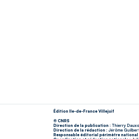
Édition Ile-de-France Villejuif
© CNRS
Direction de la publication :
Thierry Dauxo
Direction de la rédaction :
Jérôme Guilber
Responsable éditorial périmètre national 