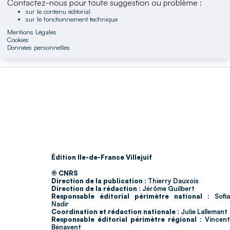
Contactez-nous pour toute suggestion ou problème :
sur le contenu éditorial
sur le fonctionnement technique
Mentions Légales
Cookies
Données personnelles
Édition Ile-de-France Villejuif
© CNRS
Direction de la publication :
Thierry Dauxois
Direction de la rédaction :
Jérôme Guilbert
Responsable éditorial périmètre national :
Sofia
Nadir
Coordination et rédaction nationale :
Julie Lallemant
Responsable éditorial périmètre régional :
Vincent
Bénavent