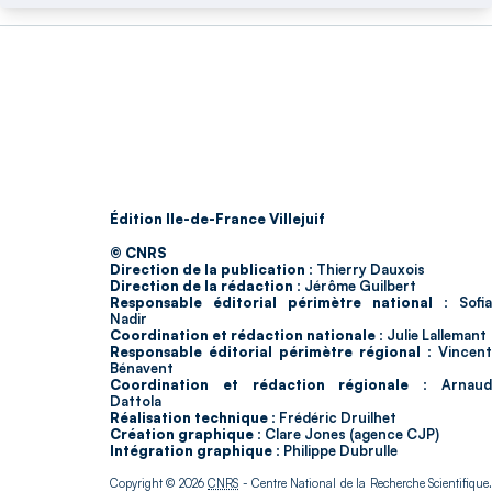
Édition Ile-de-France Villejuif
© CNRS
Direction de la publication :
Thierry Dauxois
Direction de la rédaction :
Jérôme Guilbert
Responsable éditorial périmètre national :
Sofia
Nadir
Coordination et rédaction nationale :
Julie Lallemant
Responsable éditorial périmètre régional :
Vincent
Bénavent
Coordination et rédaction régionale :
Arnau
Dattola
Réalisation technique :
Frédéric Druilhet
Création graphique :
Clare Jones (agence CJP)
Intégration graphique :
Philippe Dubrulle
Copyright © 2026
CNRS
- Centre National de la Recherche Scientifique