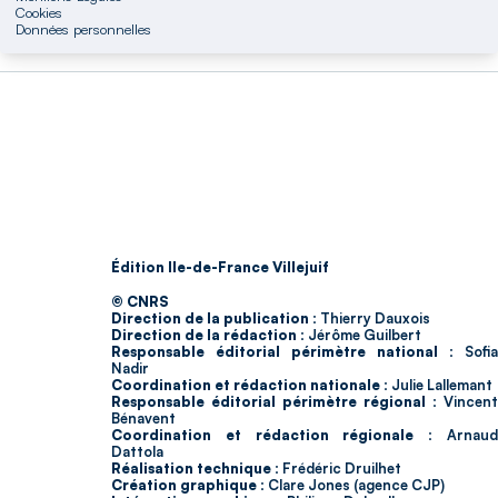
Cookies
Données personnelles
Édition Ile-de-France Villejuif
© CNRS
Direction de la publication :
Thierry Dauxois
Direction de la rédaction :
Jérôme Guilbert
Responsable éditorial périmètre national :
Sofia
Nadir
Coordination et rédaction nationale :
Julie Lallemant
Responsable éditorial périmètre régional :
Vincent
Bénavent
Coordination et rédaction régionale :
Arnau
Dattola
Réalisation technique :
Frédéric Druilhet
Création graphique :
Clare Jones (agence CJP)