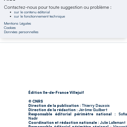
Contactez-nous pour toute suggestion ou problème :
sur le contenu éditorial
sur le fonctionnement technique
Mentions Légales
Cookies
Données personnelles
Édition Ile-de-France Villejuif
© CNRS
Direction de la publication :
Thierry Dauxois
Direction de la rédaction :
Jérôme Guilbert
Responsable éditorial périmètre national :
Sofia
Nadir
Coordination et rédaction nationale :
Julie Lallemant
Responsable éditorial périmètre régional :
Vincent