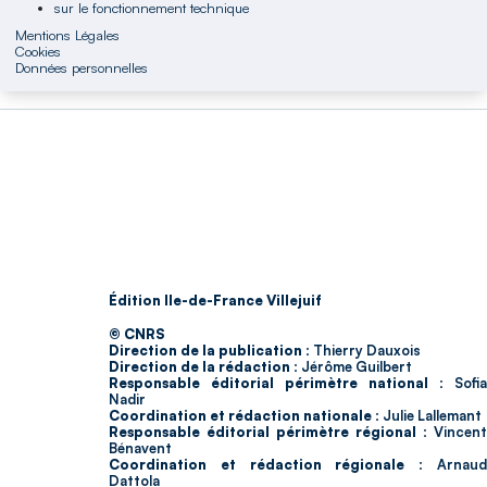
sur le fonctionnement technique
Mentions Légales
Cookies
Données personnelles
Édition Ile-de-France Villejuif
© CNRS
Direction de la publication :
Thierry Dauxois
Direction de la rédaction :
Jérôme Guilbert
Responsable éditorial périmètre national :
Sofia
Nadir
Coordination et rédaction nationale :
Julie Lallemant
Responsable éditorial périmètre régional :
Vincent
Bénavent
Coordination et rédaction régionale :
Arnau
Dattola