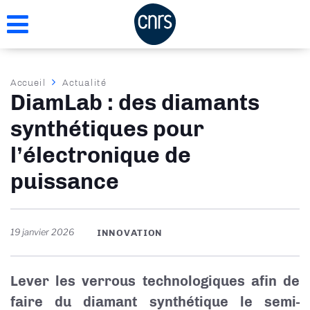
Aller
au
contenu
principal
Fil
Accueil
Actualité
DiamLab : des diamants
d'Ariane
synthétiques pour
l’électronique de
puissance
19 janvier 2026
INNOVATION
Lever les verrous technologiques afin de
faire du diamant synthétique le semi-