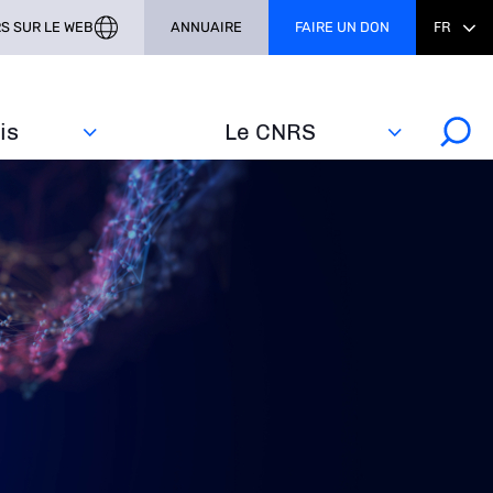
S SUR LE WEB
ANNUAIRE
FAIRE UN DON
FR
s‎
Le CNRS