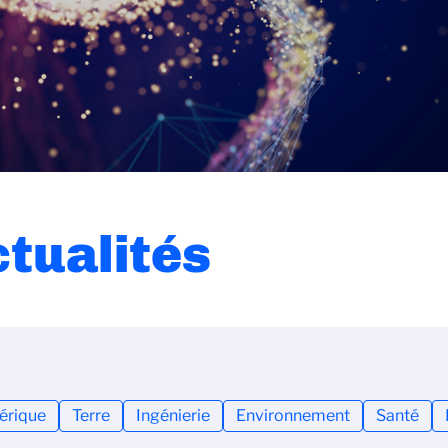
ctualités
rique
Terre
Ingénierie
Environnement
Santé