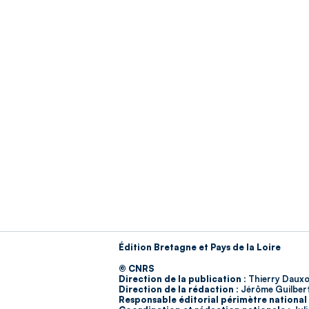
Édition Bretagne et Pays de la Loire
© CNRS
Direction de la publication :
Thierry Dauxo
Direction de la rédaction :
Jérôme Guilber
Responsable éditorial périmètre national 