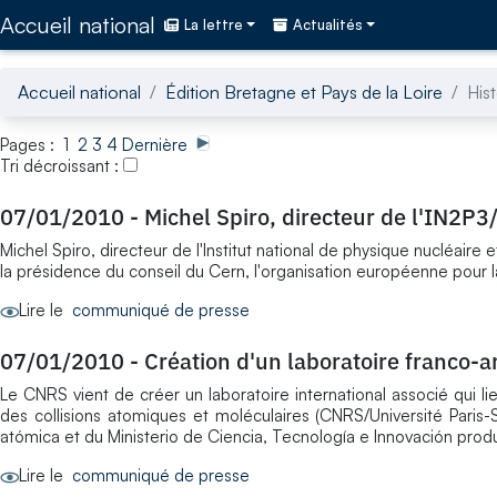
Accédez directement au contenu de la page
Accueil national
La lettre
Actualités
Accueil national
Édition Bretagne et Pays de la Loire
His
Pages : 1
2
3
4
Dernière
Tri décroissant :
07/01/2010
-
Michel Spiro, directeur de l'IN2P
Michel Spiro, directeur de l'Institut national de physique nucléaire
la présidence du conseil du Cern, l'organisation européenne pour l
Lire le
communiqué de presse
07/01/2010
-
Création d'un laboratoire franco-
Le CNRS vient de créer un laboratoire international associé qui li
des collisions atomiques et moléculaires (CNRS/Université Paris-
atómica et du Ministerio de Ciencia, Tecnología e Innovación produc
Lire le
communiqué de presse