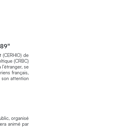
789"
st (CERHIO) de
eltique (CRBC)
l’étranger, se
iens français,
e son attention
blic, organisé
sera animé par