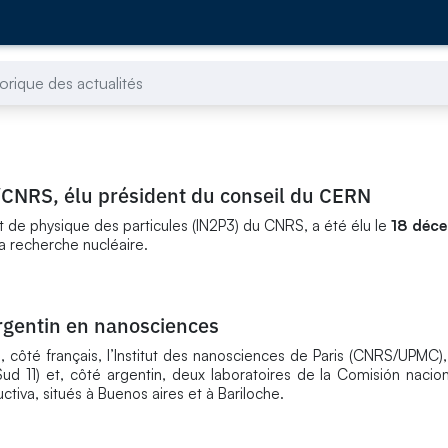
torique des actualités
3/CNRS, élu président du conseil du CERN
 et de physique des particules (IN2P3) du CNRS, a été élu le
18 déc
a recherche nucléaire.
argentin en nanosciences
e, côté français, l’Institut des nanosciences de Paris (CNRS/UPMC),
Sud 11) et, côté argentin, deux laboratoires de la Comisión nacio
tiva, situés à Buenos aires et à Bariloche.