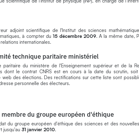
scientifique de l'Institut de physique (INP), en charge de l’inter
eur adjoint scientifique de l'Institut des sciences mathématiqu
thématiques, à compter du
15 décembre 2009
. A la même date, P
relations internationales.
mité technique paritaire ministériel
 paritaire du ministère de l'Enseignement supérieur et de la R
es dont le contrat CNRS est en cours à la date du scrutin, soi
ite web des élections. Des rectifications sur cette liste sont possib
'adresse personnelle des électeurs.
r membre du groupe européen d'éthique
t du groupe européen d'éthique des sciences et des nouvelles
rt jusqu'au
31 janvier 2010
.