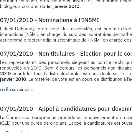
Bertrand Fourcade, professeur des universités, est nommé délégué 
biologie, à compter du
1er janvier 2010
.
07/01/2010
-
Nominations à l'INSMI
Patrick Dehornoy, professeur des universités, est nommé direct
interactions (INSMI), en charge du suivi des laboratoires de ma
est nommé directeur adjoint scientifique de l'INSMI, en charge des 
07/01/2010
-
Non titulaires - Election pour le co
Les représentants des personnels siégeant au comité technique
renouvelés en 2010. Sont électeurs les personnels non titulair
2010
pour le1er tour. La liste électorale est consultable sur le s
janvier 2010
. Le matériel de vote est en cours de distribution à l
En savoir plus
07/01/2010
-
Appel à candidatures pour deveni
La Commission européenne procède au renouvellement du manda
(GEE) pour une durée de cinq ans. L’appel à candidatures est ouve