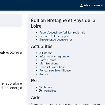
Abonnement
Édition Bretagne et Pays de la
Loire
Page d'accueil de l'édition régionale
Dernière lettre envoyée
S'abonner/se désabonner
Actualités
embre 2009
à
À l'affiche
Informations régionales
Dates Limites
Manifestations
Potentiel Scientifique
Rencontres Scientifiques
Archives
Rss
 le laboratoire
Lettres
nal de energía
Actualités
Aide
Contactez-nous pour toute suggestion ou