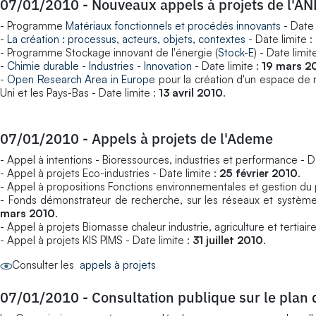
07/01/2010
-
Nouveaux appels à projets de l'AN
- Programme
Matériaux fonctionnels et procédés innovants
- Date 
-
La création : processus, acteurs, objets, contextes
- Date limite :
- Programme Stockage innovant de l'énergie (
Stock-E
) - Date limit
-
Chimie durable - Industries - Innovation
- Date limite :
19 mars 2
-
Open Research Area in Europe
pour la création d'un espace de 
Uni et les Pays-Bas - Date limite :
13 avril 2010
.
07/01/2010
-
Appels à projets de l'Ademe
- Appel à intentions - Bioressources, industries et performance - D
- Appel à projets Eco-industries - Date limite :
25 février 2010
.
- Appel à propositions Fonctions environnementales et gestion du p
- Fonds démonstrateur de recherche, sur les réseaux et systèmes 
mars 2010
.
- Appel à projets Biomasse chaleur industrie, agriculture et tertiaire
- Appel à projets KIS PIMS - Date limite :
31 juillet 2010
.
Consulter les
appels à projets
07/01/2010
-
Consultation publique sur le plan