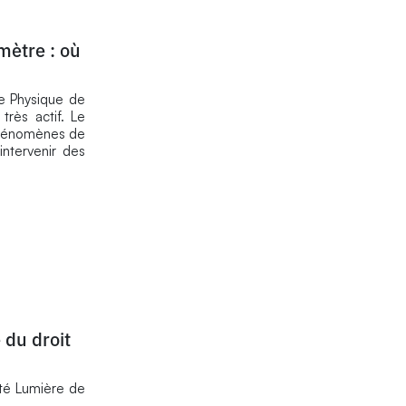
mètre : où
de Physique de
très actif. Le
 phénomènes de
 intervenir des
 du droit
ité Lumière de