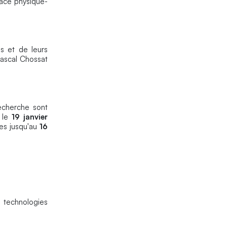
face physique-
es et de leurs
ascal Chossat
echerche sont
t le
19
janvier
les jusqu'au
16
 technologies