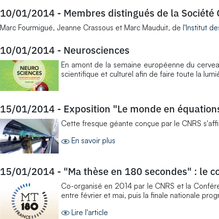
10/01/2014
-
Membres distingués de la Société
Marc Fourmigué, Jeanne Crassous et Marc Mauduit, de l
'Institut 
10/01/2014
-
Neurosciences
En amont de la semaine européenne du cerveau, 
scientifique et culturel afin de faire toute la l
15/01/2014
-
Exposition "Le monde en équation
Cette fresque géante conçue par le CNRS s'affi
En savoir plus
15/01/2014
-
"Ma thèse en 180 secondes" : le con
Co-organisé en 2014 par le CNRS et la Conféren
entre février et mai, puis la finale nationale p
Lire l'article