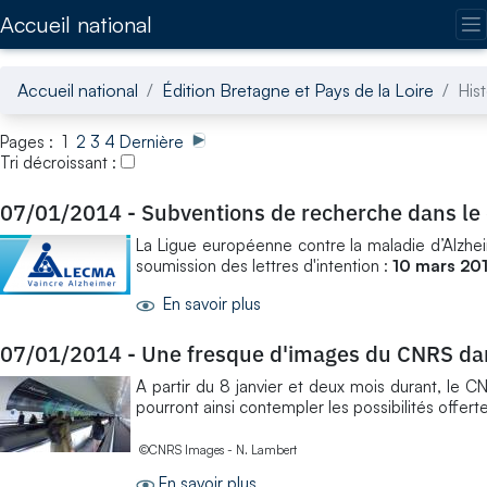
Accédez directement au contenu de la page
Accueil national
Accueil national
Édition Bretagne et Pays de la Loire
His
Pages : 1
2
3
4
Dernière
Tri décroissant :
07/01/2014
-
Subventions de recherche dans le
La Ligue européenne contre la maladie d’Alzhei
soumission des lettres d'intention :
10 mars 20
En savoir plus
07/01/2014
-
Une fresque d'images du CNRS dans
A partir du 8 janvier et deux mois durant, le C
pourront ainsi contempler les possibilités offer
©CNRS Images - N. Lambert
En savoir plus