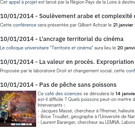
Cet
appel à projet
est lancé par la Région Pays de la Loire à dest
10/01/2014
-
Soulèvement arabe et complexité d
Cette
conférence
sera présentée par Gilbert Achcar le
21 janvier
10/01/2014
-
L'ancrage territorial du cinéma
Le colloque universitaire "Territoire et cinéma"
aura lieu le
20 janv
10/01/2014
-
La valeur en procès. Expropriation 
Proposée par le laboratoire Droit et changement social, cette
con
10/01/2014
-
Pas de pêche sans poissons
Ce
café des sciences
se déroulera le
14 janvi
est-il difficile ? Quels poissons peut-on mettre 
Intervenants :
- Jacques Massé, chercheur à l'Ifremer, halieute
- Brice Trouillet, géographe à l'Université de N
- Laurent Baranger, chercheur au LEMNA, Labora