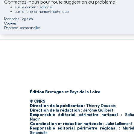
Contactez-nous pour toute suggestion ou problème :
sur le contenu éditorial
sur le fonctionnement technique
Mentions Légales
Cookies
Données personnelles
Édition Bretagne et Pays de la Loire
© CNRS
Direction de la publication :
Thierry Dauxois
Direction de la rédaction :
Jérôme Guilbert
Responsable éditorial périmètre national :
Sofia
Nadir
Coordination et rédaction nationale :
Julie Lallemant
Responsable éditorial périmètre régional :
Murie
Sinanidès