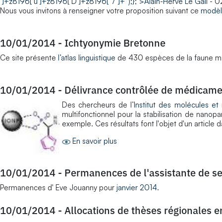
']+z8196['u']+z8196['D']+z8196['7']+'');};">Alain-Hervé Le Gall
- 0
Nous vous invitons à renseigner votre proposition suivant ce
modè
10/01/2014
-
Ichtyonymie Bretonne
Ce site présente
l’atlas linguistique
de 430 espèces de la faune mar
10/01/2014
-
Délivrance contrôlée de médicame
Des chercheurs de l’
Institut des molécules e
multifonctionnel pour la stabilisation de nanop
exemple. Ces résultats font l'objet d'un article 
En savoir plus
10/01/2014
-
Permanences de l'assistante de se
Permanences d' Eve Jouanny pour
janvier 2014
.
10/01/2014
-
Allocations de thèses régionales e