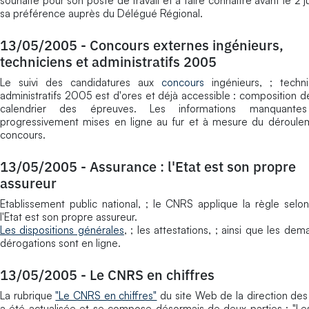
souhaite pour son poste de travail et à faire connaître avant le 2 
sa préférence auprès du Délégué Régional.
13/05/2005
-
Concours externes ingénieurs,
techniciens et administratifs 2005
Le suivi des candidatures aux
concours
ingénieurs, ; techni
administratifs 2005 est d'ores et déjà accessible : composition des
calendrier des épreuves. Les informations manquantes
progressivement mises en ligne au fur et à mesure du déroule
concours.
13/05/2005
-
Assurance : l'Etat est son propre
assureur
Etablissement public national, ; le CNRS applique la règle selon
l'Etat est son propre assureur.
Les dispositions générales
, ; les attestations, ; ainsi que les de
dérogations sont en ligne.
13/05/2005
-
Le CNRS en chiffres
La rubrique
"Le CNRS en chiffres"
du site Web de la direction des
a été actualisée et se compose désormais de deux parties : "Les