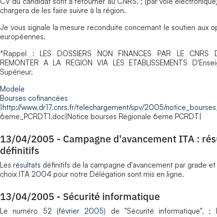
CV du candidat sont à retourner au CNRS, ; (par voie électronique),
chargera de les faire suivre à la région.
Je vous signale la mesure reconduite concernant le soutien aux o
européennes.
*Rappel : LES DOSSIERS NON FINANCES PAR LE CNRS 
REMONTER A LA REGION VIA LES ETABLISSEMENTS D'Ensei
Supérieur.
Modele
Bourses cofinancées
|
http://www.dr17.cnrs.fr/telechargement/spv/2005/notice_bourse
6eme_PCRDT1.doc|Notice bourses Régionale 6eme PCRDT|
13/04/2005
-
Campagne d'avancement ITA : rés
définitifs
Les
résultats
définitifs de la campagne d'avancement par grade et
choix ITA 2004 pour notre Délégation sont mis en ligne.
13/04/2005
-
Sécurité informatique
Le numéro 52 (
février 2005
) de "Sécurité informatique", ;