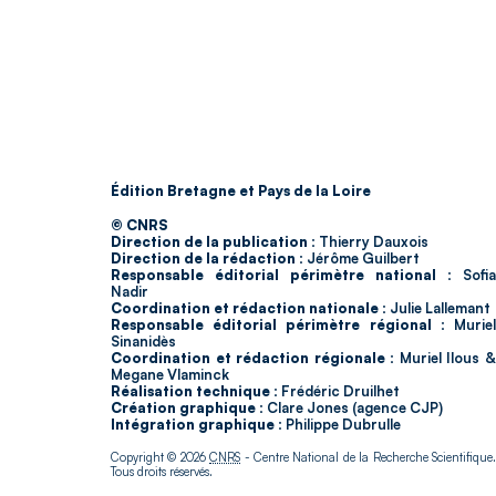
Édition Bretagne et Pays de la Loire
© CNRS
Direction de la publication :
Thierry Dauxois
Direction de la rédaction :
Jérôme Guilbert
Responsable éditorial périmètre national :
Sofia
Nadir
Coordination et rédaction nationale :
Julie Lallemant
Responsable éditorial périmètre régional :
Murie
Sinanidès
Coordination et rédaction régionale :
Muriel Ilous 
Megane Vlaminck
Réalisation technique :
Frédéric Druilhet
Création graphique :
Clare Jones (agence CJP)
Intégration graphique :
Philippe Dubrulle
Copyright © 2026
CNRS
- Centre National de la Recherche Scientifique
Tous droits réservés.