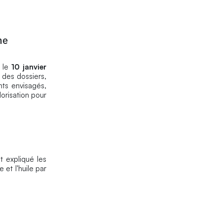
he
a le
10 janvier
e des dossiers,
nts envisagés,
lorisation pour
t expliqué les
et l'huile par