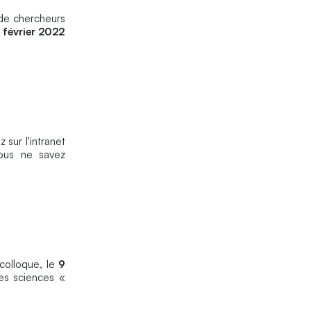
 de chercheurs
 février 2022
 sur l'intranet
ous ne savez
 colloque, le
9
des sciences «