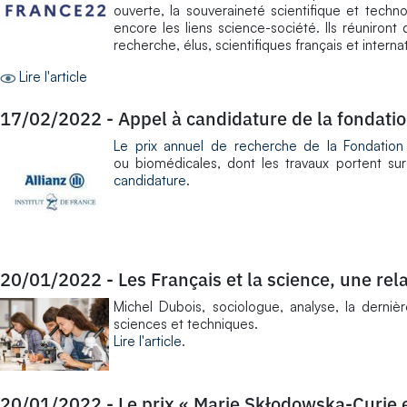
ouverte, la souveraineté scientifique et techno
encore les liens science-société. Ils réuniron
recherche, élus, scientifiques français et interna
Lire l'article
17/02/2022
-
Appel à candidature de la fondatio
Le prix annuel de recherche de la Fondation A
ou biomédicales, dont les travaux portent sur
candidature
.
20/01/2022
-
Les Français et la science, une re
Michel Dubois, sociologue, analyse, la derniè
sciences et techniques.
Lire l'article
.
20/01/2022
-
Le prix « Marie Skłodowska-Curie e