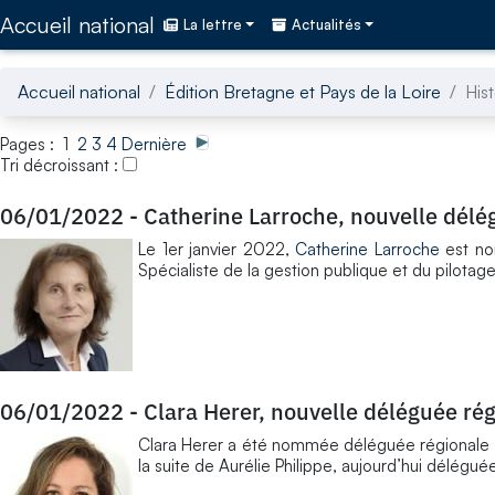
Accédez directement au contenu de la page
Accueil national
La lettre
Actualités
Accueil national
Édition Bretagne et Pays de la Loire
His
Pages : 1
2
3
4
Dernière
Tri décroissant :
06/01/2022
-
Catherine Larroche, nouvelle délé
Le 1er janvier 2022,
Catherine Larroche
est no
Spécialiste de la gestion publique et du pilotage
06/01/2022
-
Clara Herer, nouvelle déléguée ré
Clara Herer a été nommée déléguée régionale d
la suite de Aurélie Philippe, aujourd’hui délégu