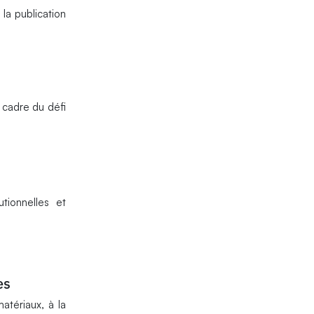
 la publication
e cadre du défi
tionnelles et
es
atériaux, à la