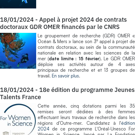
18/01/2024
-
Appel à projet 2024 de contrats
doctoraux GDR OMER financés par le CNRS
Le groupement de recherche (GDR) OMER «
e
Océan & Mers » lance son 3
appel à projet d
contrats doctoraux, au sein de la communauté
nationale en relation avec les sciences de la
mer (
date limite : 15 février
). Le GDR OMER
déploie ses activités autour de 4 axes
principaux de recherche et et 13 groupes de
travail.
En savoir plus
.
18/01/2024
-
18e édition du programme Jeunes
Talents France
Cette année, cinq dotations parmi les 35
remises seront dédiées à des femmes
effectuant leurs travaux de recherche dans les
régions d’Outre-mer. Candidatez à l'
édition
2024
de ce programme L'Oréal-Unesco For
Women in Science, lancé par La Fondation