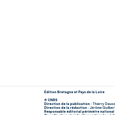
Édition Bretagne et Pays de la Loire
© CNRS
Direction de la publication :
Thierry Dauxo
Direction de la rédaction :
Jérôme Guilber
Responsable éditorial périmètre national 