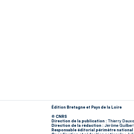
Édition Bretagne et Pays de la Loire
© CNRS
Direction de la publication :
Thierry Dauxo
Direction de la rédaction :
Jérôme Guilber
Responsable éditorial périmètre national 