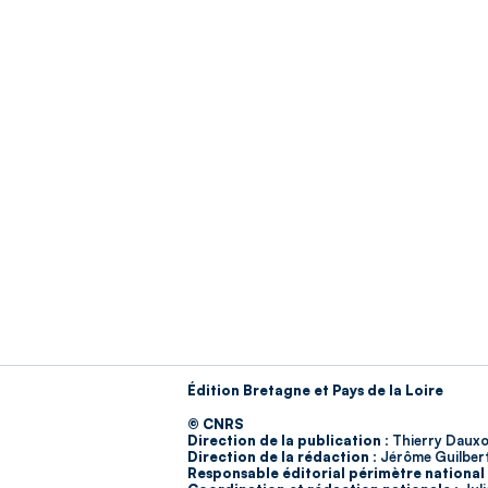
Édition Bretagne et Pays de la Loire
© CNRS
Direction de la publication :
Thierry Dauxo
Direction de la rédaction :
Jérôme Guilber
Responsable éditorial périmètre national 