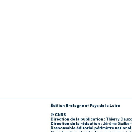
Édition Bretagne et Pays de la Loire
© CNRS
Direction de la publication :
Thierry Dauxo
Direction de la rédaction :
Jérôme Guilber
Responsable éditorial périmètre national 