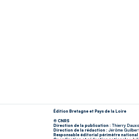
Édition Bretagne et Pays de la Loire
© CNRS
Direction de la publication :
Thierry Dauxo
Direction de la rédaction :
Jérôme Guilber
Responsable éditorial périmètre national 