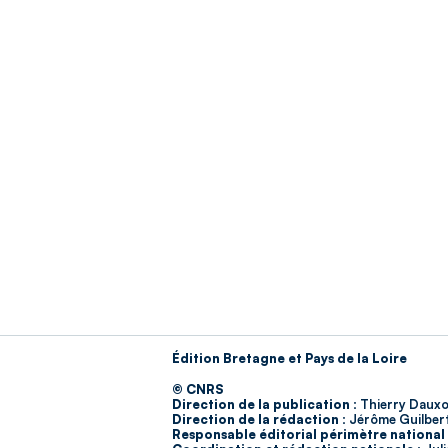
Édition Bretagne et Pays de la Loire
© CNRS
Direction de la publication :
Thierry Dauxo
Direction de la rédaction :
Jérôme Guilber
Responsable éditorial périmètre national 