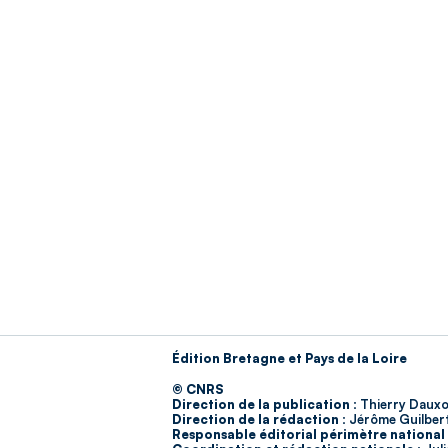
Édition Bretagne et Pays de la Loire
© CNRS
Direction de la publication :
Thierry Dauxo
Direction de la rédaction :
Jérôme Guilber
Responsable éditorial périmètre national 