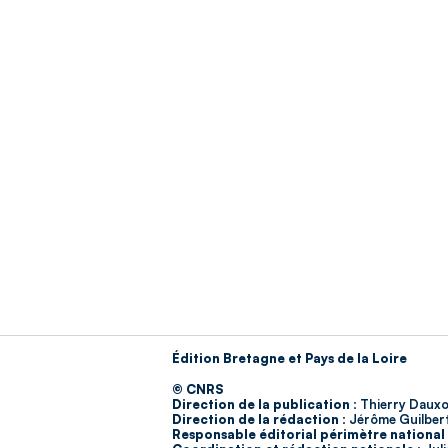
Édition Bretagne et Pays de la Loire
© CNRS
Direction de la publication :
Thierry Dauxo
Direction de la rédaction :
Jérôme Guilber
Responsable éditorial périmètre national 