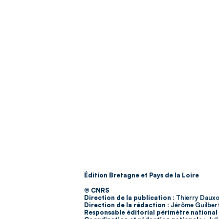
Édition Bretagne et Pays de la Loire
© CNRS
Direction de la publication :
Thierry Dauxo
Direction de la rédaction :
Jérôme Guilber
Responsable éditorial périmètre national 