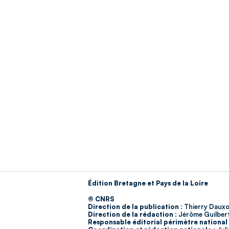
Édition Bretagne et Pays de la Loire
© CNRS
Direction de la publication :
Thierry Dauxo
Direction de la rédaction :
Jérôme Guilber
Responsable éditorial périmètre national 