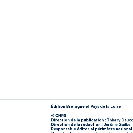
Édition Bretagne et Pays de la Loire
© CNRS
Direction de la publication :
Thierry Dauxo
Direction de la rédaction :
Jérôme Guilber
Responsable éditorial périmètre national 