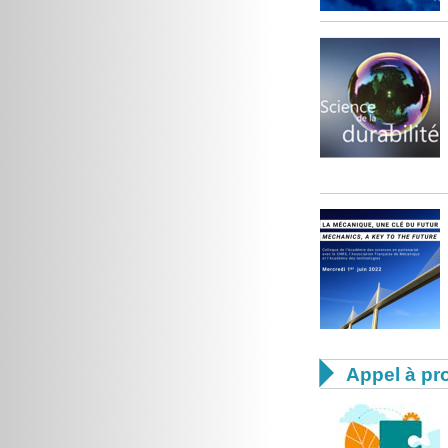

Appel à pro