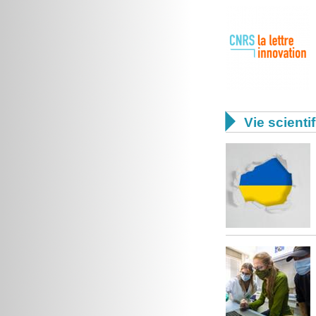

Vie scienti