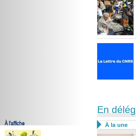
En délég
À l'affiche

À la une