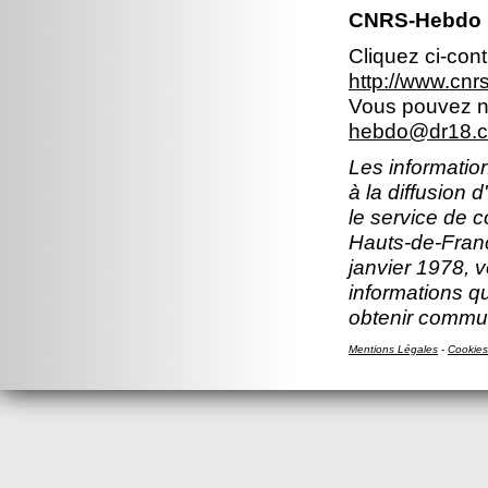
CNRS-Hebdo 
Cliquez ci-con
http://www.cn
Vous pouvez no
hebdo@dr18.cn
Les information
à la diffusion 
le service de 
Hauts-de-Franc
janvier 1978, v
informations q
obtenir commun
Mentions Légales
-
Cookies