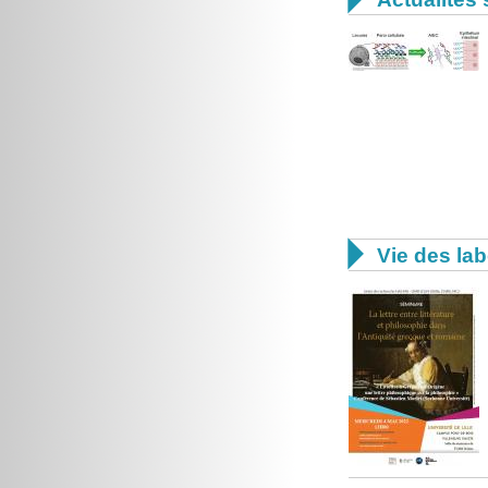

Vie des lab