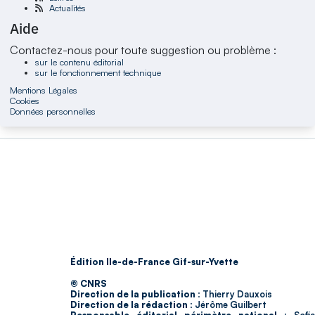
Actualités
Aide
Contactez-nous pour toute suggestion ou problème :
sur le contenu éditorial
sur le fonctionnement technique
Mentions Légales
Cookies
Données personnelles
Édition Ile-de-France Gif-sur-Yvette
© CNRS
Direction de la publication :
Thierry Dauxois
Direction de la rédaction :
Jérôme Guilbert