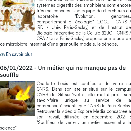
systèmes digestifs des amphibiens sont encore
très mal connues. Une équipe de chercheurs du
laboratoire "Évolution, génomes,
comportement et écologie" (EGCE - CNRS /
IRD / Univ. Paris-Saclay) et de l'Institut de
Biologie Intégrative de la Cellule (I2BC - CNRS /
CEA / Univ. Paris-Saclay) propose une étude de
ce microbiote intestinal d’une grenouille modèle, le xénope.
En savoir plus
06/01/2022
-
Un métier qui ne manque pas de
souffle
Charlotte Louis est souffleuse de verre au
CNRS. Dans son atelier situé sur le campus
CNRS de Gif-sur-Yvette, elle met à profit son
savoir-faire unique au service de la
communauté scientifique CNRS de Paris-Saclay.
Retrouver la vidéo d’Explore Media consacrée à
son travail, diffusée en décembre 2021 :
"Souffleur de verre : un métier essentiel à la
science".