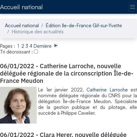
Accédez directement au contenu de la page
Accueil national
Accueil national
Édition Ile-de-France Gif-sur-Yvette
Historique des actualités
Pages : 1
2
3
4
Dernière
Tri décroissant :
06/01/2022
-
Catherine Larroche, nouvelle
déléguée régionale de la circonscription Île-de-
France Meudon
Le 1er janvier 2022,
Catherine Larroche
est
nommée déléguée régionale du CNRS pour la
délégation Île-de-France Meudon. Spécialiste
de la gestion publique et du pilotage, elle
succède à Philippe Cavelier.
06/01/2022
-
Clara Herer, nouvelle déléguée