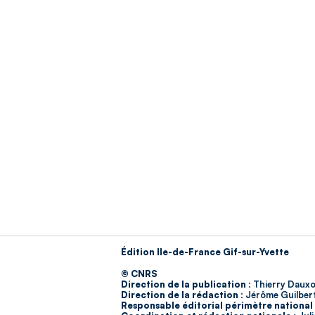
Édition Ile-de-France Gif-sur-Yvette
© CNRS
Direction de la publication :
Thierry Dauxo
Direction de la rédaction :
Jérôme Guilber
Responsable éditorial périmètre national 