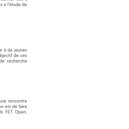
es à l’étude de
e à de jeunes
bjectif de ces
 de recherche
une rencontre
ée est de faire
els FET Open.