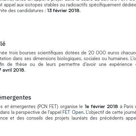
ant appel aux isotopes stables ou radioactifs spécifiquement dédié
mite des candidatures :
13 février 2018
.
lé
nnée trois bourses scientifiques dotées de 20 000 euros chacun
ntation dans ses dimensions biologiques, sociales ou humaines. L’o
fin de thèse ou de leurs permettre d’avoir une expérience
 avril 2018
.
 émergentes
res et émergentes (PCN FET) organise le
1e février 2018
à Paris 
 dans la perspective de l'appel
FET Open
. L'objectif de cette journ
rience et des conseils des projets lauréats des précédents app