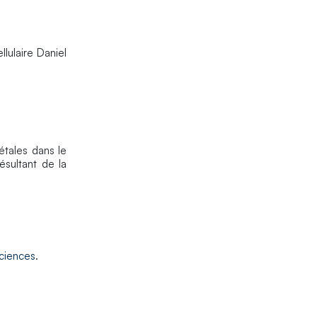
ellulaire Daniel
étales dans le
ésultant de la
ciences
.