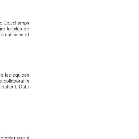
ume-Deschamps
ire le bilan de
thématiciens et
te les équipes
 collaboratifs
 patient. Date
dernier vise à