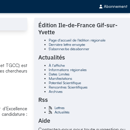
Abonnement
Édition Ile-de-France Gif-sur-
Yvette
Page d'accueil de l'édition régionale
Dernière lettre envoyée
S'abonner/se désabonner
Actualités
S et TGCC) est
À l'affiche
Informations régionales
des chercheurs
Dates Limites
Manifestations
Potentiel Scientifique
Rencontres Scientifiques
Archives
Rss
Lettres
r d’Excellence
Actualités
 candidature :
Aide
Contactez-nous pour toute suggestion ou