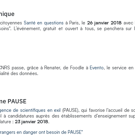
mique
 citoyennes
Santé en questions
à Paris, le
26 janvier 2018
avec 
oins". L’événement, gratuit et ouvert à tous, se penchera sur 
e CNRS passe, grâce à Renater, de Foodle à
Evento
, le service en
tialité des données.
mme PAUSE
gence de scientifiques en exil
(PAUSE), qui favorise l’accueil de s
el à candidatures auprès des établissements d’enseignement sup
ature :
23 janvier 2018
.
 étrangers en danger ont besoin de PAUSE"