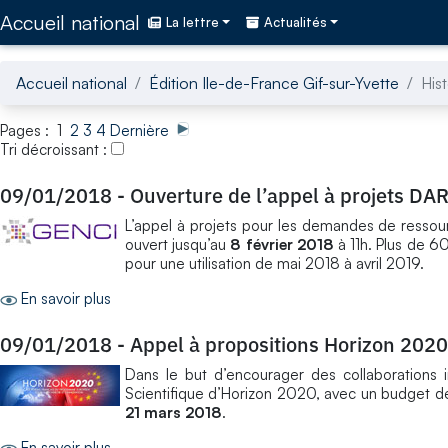
Accédez directement au contenu de la page
Accueil national
La lettre
Actualités
Accueil national
Édition Ile-de-France Gif-sur-Yvette
His
Pages : 1
2
3
4
Dernière
Tri décroissant :
09/01/2018
-
Ouverture de l’appel à projets DAR
L’appel à projets pour les demandes de ressou
ouvert jusqu’au
8 février 2018
à 11h. Plus de 6
pour une utilisation de mai 2018 à avril 2019.
En savoir plus
09/01/2018
-
Appel à propositions Horizon 2020
Dans le but d’encourager des collaborations i
Scientifique d’Horizon 2020, avec un budget de 
21 mars 2018
.
En savoir plus