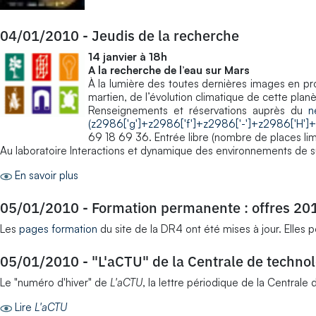
04/01/2010
-
Jeudis de la recherche
14 janvier à 18h
A la recherche de l’eau sur Mars
À la lumière des toutes dernières images en 
martien, de l’évolution climatique de cette plan
Renseignements et réservations auprès du
n
(z2986['g']+z2986['f']+z2986['-']+z2986['H']+
69 18 69 36. Entrée libre (nombre de places lim
Au laboratoire Interactions et dynamique des environnements de su
En savoir plus
05/01/2010
-
Formation permanente : offres 20
Les
pages formation
du site de la DR4 ont été mises à jour. Elles 
05/01/2010
-
"L'aCTU" de la Centrale de techno
Le "numéro d'hiver" de
L'aCTU
, la lettre périodique de la Centrale
Lire
L'aCTU