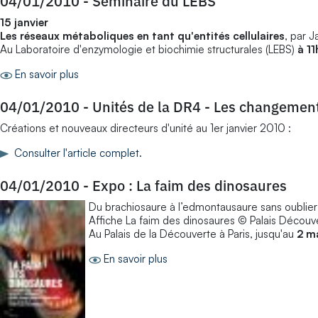
04/01/2010
-
Séminaire du LEBS
15 janvier
Les réseaux métaboliques en tant qu'entités cellulaires
, par J
Au Laboratoire d'enzymologie et biochimie structurales (LEBS)
à 11
En savoir plus
04/01/2010
-
Unités de la DR4 - Les changemen
Créations et nouveaux directeurs d'unité au 1er janvier 2010 :
Consulter l'article complet.
04/01/2010
-
Expo : La faim des dinosaures
Du brachiosaure à l’edmontausaure sans oublier l
Affiche La faim des dinosaures © Palais Découv
Au Palais de la Découverte à Paris, jusqu'au
2 m
En savoir plus