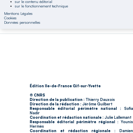
sur le contenu éditorial
sur le fonctionnement technique
Mentions Légales
Cookies
Données personnelles
Édition Ile-de-France Gif-sur-Yvette
© CNRS
Direction de la publication :
Thierry Dauxois
Direction de la rédaction :
Jérôme Guilbert
Responsable éditorial périmètre national :
Sofia
Nadir
Coordination et rédaction nationale :
Julie Lallemant
Responsable éditorial périmètre régional :
Youni
Hermès
Coordination et rédaction régionale :
Damie