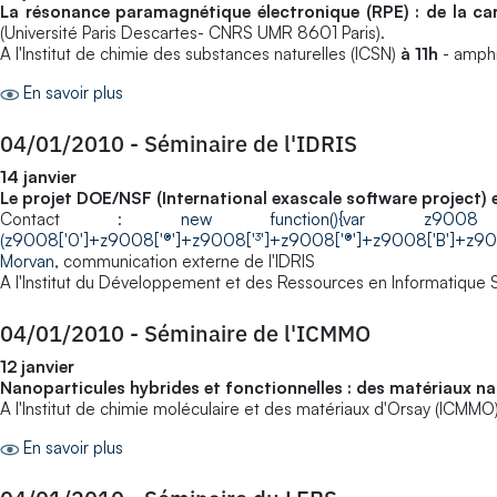
La résonance paramagnétique électronique (RPE) : de la ca
(Université Paris Descartes- CNRS UMR 8601 Paris).
A l'Institut de chimie des substances naturelles (ICSN)
à 11h
- amphi
En savoir plus
04/01/2010
-
Séminaire de l'IDRIS
14 janvier
Le projet DOE/NSF (International exascale software project) 
Contact :
new function(){var z9008 = new Array
(z9008['0']+z9008['®']+z9008['³']+z9008['®']+z9008['B']+z90
Morvan
, communication externe de l'IDRIS
A l'Institut du Développement et des Ressources en Informatique S
04/01/2010
-
Séminaire de l'ICMMO
12 janvier
Nanoparticules hybrides et fonctionnelles : des matériaux na
A l'Institut de chimie moléculaire et des matériaux d'Orsay (ICMMO
En savoir plus