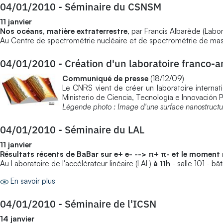
04/01/2010
-
Séminaire du CSNSM
11 janvier
Nos océans, matière extraterrestre
, par Francis Albarède (Labo
Au Centre de spectrométrie nucléaire et de spectrométrie de m
04/01/2010
-
Création d'un laboratoire franco-
Communiqué de presse
(18/12/09)
Le CNRS vient de créer un laboratoire internati
Ministerio de Ciencia, Tecnología e Innovación P
Légende photo : Image d'une surface nanostructu
04/01/2010
-
Séminaire du LAL
11 janvier
Résultats récents de BaBar sur e+ e- --> π+ π- et le mome
Au Laboratoire de l'accélérateur linéaire (LAL)
à 11h
- salle 101 - b
En savoir plus
04/01/2010
-
Séminaire de l'ICSN
14 janvier