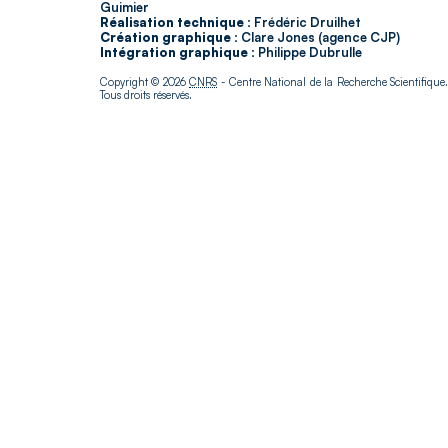
Guimier
Réalisation technique :
Frédéric Druilhet
Création graphique :
Clare Jones (agence CJP)
Intégration graphique :
Philippe Dubrulle
Copyright © 2026
CNRS
- Centre National de la Recherche Scientifique
Tous droits réservés.