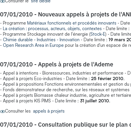
Consulter le
site dédié
07/01/2010
-
Nouveaux appels à projets de l'AN
- Programme
Matériaux fonctionnels et procédés innovants
- Date 
-
La création : processus, acteurs, objets, contextes
- Date limite :
- Programme Stockage innovant de l'énergie (
Stock-E
) - Date limit
-
Chimie durable - Industries - Innovation
- Date limite :
19 mars 2
-
Open Research Area in Europe
pour la création d'un espace de re
07/01/2010
-
Appels à projets de l'Ademe
- Appel à intentions - Bioressources, industries et performance - D
- Appel à projets Eco-industries - Date limite :
25 février 2010
.
- Appel à propositions Fonctions environnementales et gestion du p
- Fonds démonstrateur de recherche, sur les réseaux et systèmes él
- Appel à projets Biomasse chaleur industrie, agriculture et tertiaire
- Appel à projets KIS PIMS - Date limite :
31 juillet 2010
.
Consulter les
appels à projets
07/01/2010
-
Consultation publique sur le plan