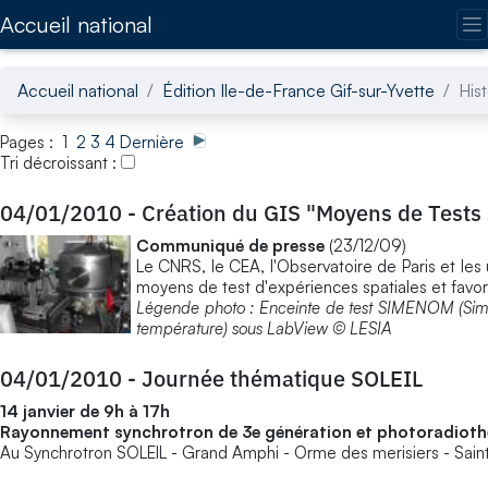
Accédez directement au contenu de la page
Accueil national
Accueil national
Édition Ile-de-France Gif-sur-Yvette
His
Pages : 1
2
3
4
Dernière
Tri décroissant :
04/01/2010
-
Création du GIS "Moyens de Tests 
Communiqué de presse
(23/12/09)
Le CNRS, le CEA, l'Observatoire de Paris et les 
moyens de test d'expériences spatiales et favo
Légende photo : Enceinte de test SIMENOM (Simul
température) sous LabView © LESIA
04/01/2010
-
Journée thématique SOLEIL
14 janvier
de 9h à 17h
Rayonnement synchrotron de 3e génération et photoradiothérap
Au Synchrotron SOLEIL - Grand Amphi - Orme des merisiers - Sain