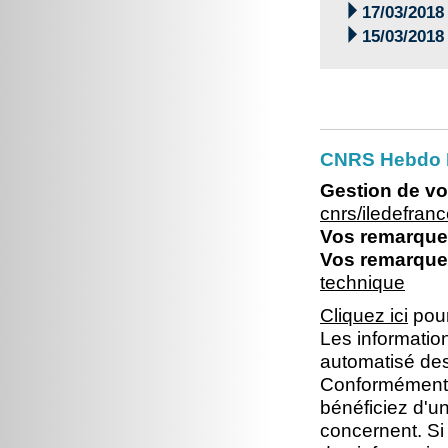

17/03/2018

15/03/2018
CNRS Hebdo I
Gestion de vo
cnrs/iledefra
Vos remarques
Vos remarques
technique
Cliquez ici
pour
Les information
automatisé dest
Conformément à 
bénéficiez d'un
concernent. Si