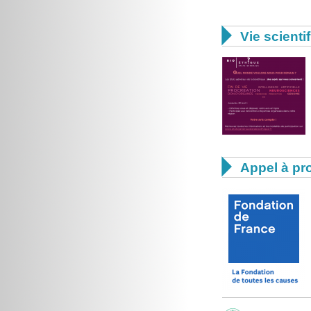

Vie scienti

Appel à pro