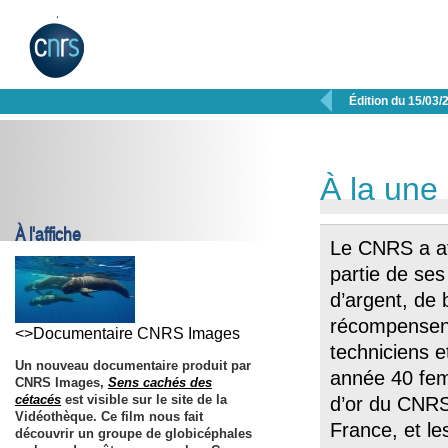

Édition du 15/03/
À la une
À l'affiche
Le CNRS a at
partie de ses
d’argent, de b
récompensent
<>Documentaire CNRS Images
techniciens et
Un nouveau documentaire produit par
année 40 fe
CNRS Images,
Sens cachés des
cétacés
est visible sur le site de la
d’or du CNRS,
Vidéothèque. Ce film nous fait
France, et le
découvrir un groupe de globicéphales