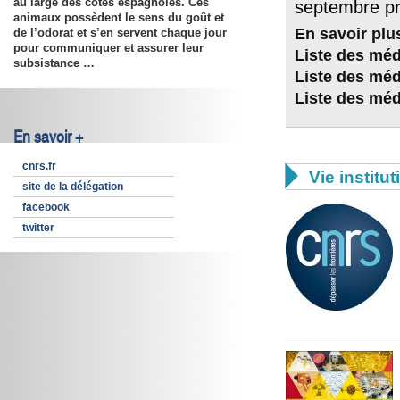
au large des côtes espagnoles. Ces
septembre pr
animaux possèdent le sens du goût et
En savoir plu
de l’odorat et s’en servent chaque jour
pour communiquer et assurer leur
Liste des méd
subsistance …
Liste des méd
Liste des méda
En savoir +
cnrs.fr

Vie institut
site de la délégation
facebook
twitter