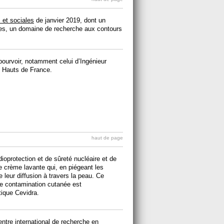
s et sociales
de janvier 2019, dont un
nces, un domaine de recherche aux contours
urvoir, notamment celui d’​Ingénieur
on Hauts de France.
haut de page
dioprotection et de sûreté nucléaire et de
ne crème lavante qui, en piégeant les
leur diffusion à travers la peau. Ce
ne contamination cutanée est
tique Cevidra.
ntre international de recherche en