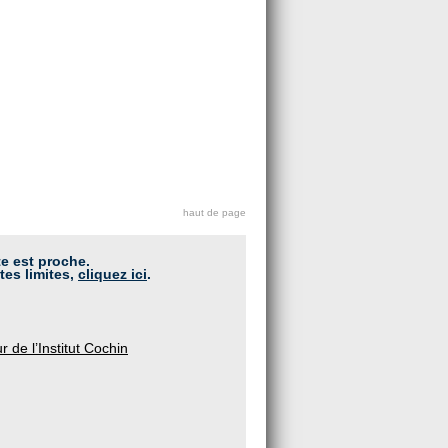
haut de page
te est proche.
tes limites,
cliquez ici
.
 de l’Institut Cochin