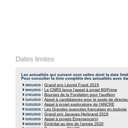
Dates limites
Les actualités qui suivent sont celles dont la date limi
Pour consulter la liste complète des actualités avec da
:
Grand prix Léonid Frank 2019

29/01/2019
:
Le CNRS lance l’appel à projet 80|Prime

30/01/2019
:
Bourses de la Fondation pour l'audition

27/01/2019
:
Appel à candidatures pour le poste de directeur

31/01/2019
:
Appel à projet exploratoire de l’ANCRE

31/01/2019
:
Les Grandes avancées françaises en biologie

01/02/2019
:
Grand prix Jacques Herbrand 2019

29/01/2019
:
Appel à projets Emergence(s)

31/01/2019
:
Eméritat au titre de l’année 2020

06/02/2019