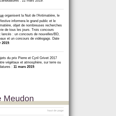
 candidatures : 22 mars 2019.
que
organisent la Nuit de l'Antimatière, le
festive informera le grand public et le
ntimatière, objet de nombreuses recherches
vie de tous les jours. Trois concours
t lancés : un concours de nouvelles/BD,
eaux et un concours de vidéogags. Date
r 2019
.
ets du prix Pierre et Cyril Grivet 2017
ntre végétaux et atmosphère, sur terre ou
idatures :
11 mars 2019
.
ce Meudon
haut de page