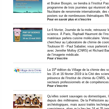
et Bruker Biospin, se tiendra à l’Institut Pa
programme de trois journées qui réuniront
Nucléaire de renommée internationale, des 
posters sur de nombreuses thématiques R
Pour en savoir plus et s'inscrire
Le 6 février, Journée de la mole, retrouve
science. À Paris, Raphaël Haumont de l’Inst
matériaux parlera cuisine moléculaire. Ve
chercheur au Laboratoire de chimie de coord
Toulouse III - Paul Sabatier, vous parleront
avec Jennifer Molloy (CNRS) et Richard Bar
de l’imagerie médicale.
Pour s'inscrire
e
La 15
édition du Village de la chimie des sc
les 15 et 16 février 2019 à la Cité des scienc
présence de l'Institut de chimie du CNRS, le
secteurs professionnels et de compétences l
Pour s'inscrire
Qu’elles soient sauvages ou domestiques, l
depuis des millénaires. De la Préhistoire a
archéologiques, mais aussi traités technique
coexistence, alors qu’a lieu les 24 et 25 jan