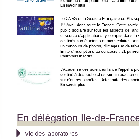
recherche et du patrimoine. Date limite des
En savoir plus
Le CNRS et la
Société Française de Physi
er
1
Avril, dans toute la France. Cette soirée 
public scolaire sur tous les aspects de l'a
et source d'applications, y compris dans la 
destinés aux étudiants et aux scolaires son
un concours de photos, d'images et de tabl
limite d'inscriptions au concours :
31 janvie
Pour vous inscrire
L'Académie des sciences lance l'appel à proj
destiné à des recherches sur l’interaction e
sur d’autres planètes. Date limite des cand
En savoir plus
En délégation Ile-de-Fran

Vie des laboratoires