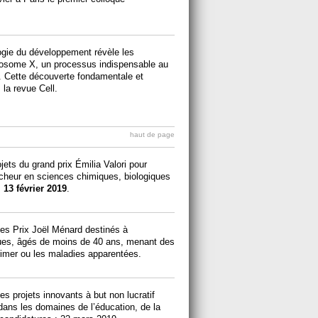
ogie du développement révèle les
omosome X, un processus indispensable au
 Cette découverte fondamentale et
 la revue Cell.
haut de page
ets du grand prix Émilia Valori pour
rcheur en sciences chimiques, biologiques
:
13 février 2019
.
es Prix Joël Ménard destinés à
ues, âgés de moins de 40 ans, menant des
eimer ou les maladies apparentées.
 projets innovants à but non lucratif
 dans les domaines de l’éducation, de la