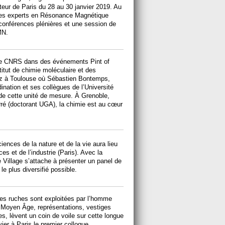
steur de Paris du 28 au 30 janvier 2019. Au
 des experts en Résonance Magnétique
conférences plénières et une session de
MN.
z le CNRS dans des événements Pint of
itut de chimie moléculaire et des
nez à Toulouse où Sébastien Bontemps,
ination et ses collègues de l’Université
 de cette unité de mesure. À Grenoble,
ré (doctorant UGA), la chimie est au cœur
iences de la nature et de la vie aura lieu
es et de l’industrie (Paris). Avec la
 Village s’attache à présenter un panel de
e plus diversifié possible.
es ruches sont exploitées par l’homme
u Moyen Âge, représentations, vestiges
s, lèvent un coin de voile sur cette longue
vier à Paris le premier colloque