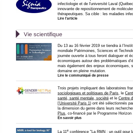
infectiologie et de l'université Laval (Qué
innovante de repositionnement de molécules
thérapeutiques. Sa cible : les maladies infec
Lire l'article

Vie scientifique
Du 13 au 16 février 2019 se tiendra à l’Inst
mondiale Patrimoines, Sciences et Technolo
journée ouverte à tous feront dialoguer et éc
économiques autour des problématiques d’ét
mais également des enjeux économiques, so
domaine en pleine mutation.
Lire le communiqué de presse
Trois projets impliquant des laboratoires fra
sociologiques et politiques de Paris
, le
Cent
santé, santé mentale, société
et le
Centre d
l’Université Paris 1
) ont été sélectionnés pa
la dimension du genre dans leurs recherches
Plus
, co-financé par le Programme Horizon
En savoir plus
e
La 11
conférence "La RMN : un outil pour la 