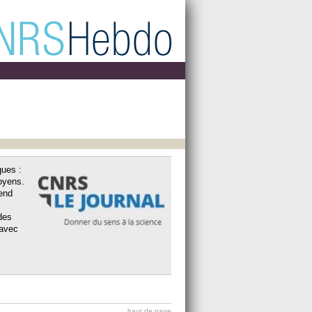
ques :
toyens.
tend
des
 avec
haut de page