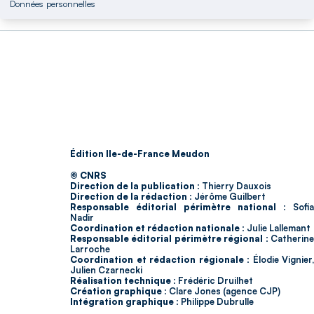
Données personnelles
Édition Ile-de-France Meudon
© CNRS
Direction de la publication :
Thierry Dauxois
Direction de la rédaction :
Jérôme Guilbert
Responsable éditorial périmètre national :
Sofia
Nadir
Coordination et rédaction nationale :
Julie Lallemant
Responsable éditorial périmètre régional :
Catherin
Larroche
Coordination et rédaction régionale :
Élodie Vignier,
Julien Czarnecki
Réalisation technique :
Frédéric Druilhet
Création graphique :
Clare Jones (agence CJP)
Intégration graphique :
Philippe Dubrulle