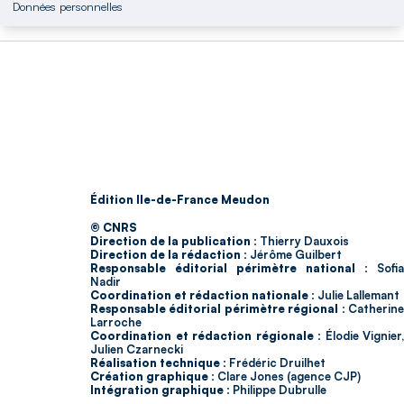
Données personnelles
Édition Ile-de-France Meudon
© CNRS
Direction de la publication :
Thierry Dauxois
Direction de la rédaction :
Jérôme Guilbert
Responsable éditorial périmètre national :
Sofia
Nadir
Coordination et rédaction nationale :
Julie Lallemant
Responsable éditorial périmètre régional :
Catherin
Larroche
Coordination et rédaction régionale :
Élodie Vignier,
Julien Czarnecki
Réalisation technique :
Frédéric Druilhet
Création graphique :
Clare Jones (agence CJP)
Intégration graphique :
Philippe Dubrulle