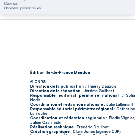
Cookies
Données personnelles
Édition Ile-de-France Meudon
© CNRS
Direction de la publication :
Thierry Dauxois
Direction de la rédaction :
Jérôme Guilbert
Responsable éditorial périmètre national :
Sofia
Nadir
Coordination et rédaction nationale :
Julie Lallemant
Responsable éditorial périmètre régional :
Catherin
Larroche
Coordination et rédaction régionale :
Élodie Vignier,
Julien Czarnecki
Réalisation technique :
Frédéric Druilhet
Création graphique :
Clare Jones (agence CJP)