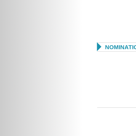

NOMINATI