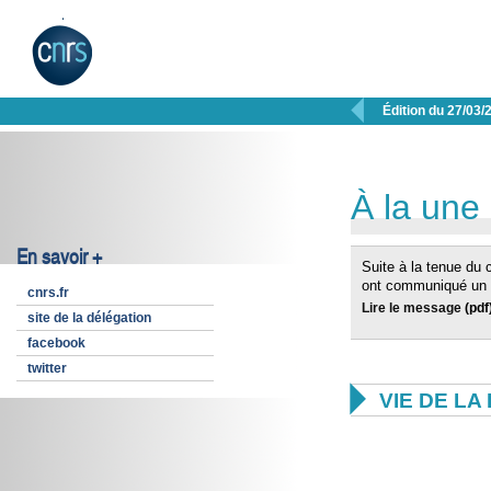

Édition du 27/03/
À la une
En savoir +
Suite à la tenue du 
ont communiqué un 
cnrs.fr
Lire le message
(pdf
site de la délégation
facebook
twitter

VIE DE L