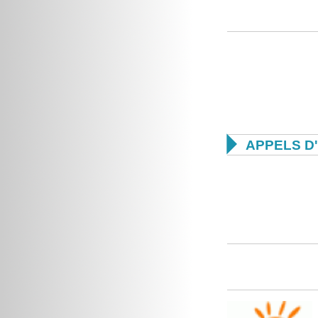

APPELS D