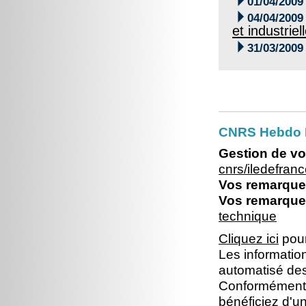

01/04/2009

04/04/2009
et industriel

31/03/2009
CNRS Hebdo I
Gestion de vo
cnrs/iledefra
Vos remarques
Vos remarques
technique
Cliquez ici
pour
Les information
automatisé dest
Conformément à 
bénéficiez d'un