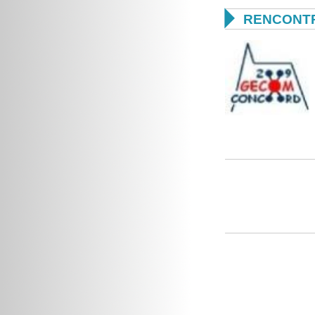

RENCONTR