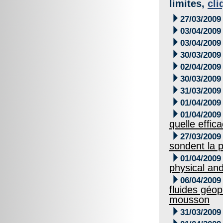
limites,
cli

27/03/2009

03/04/2009

03/04/2009

30/03/2009

02/04/2009

30/03/2009

31/03/2009

01/04/2009

01/04/2009
quelle effic

27/03/2009
sondent la p

01/04/2009
physical and

06/04/2009
fluides géo
mousson

31/03/2009