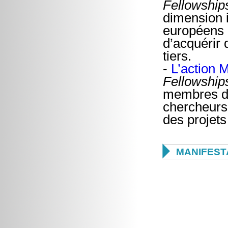
Fellowship
dimension i
européens e
d’acquérir
tiers.
-
L’action M
Fellowshi
membres de 
chercheurs 
des projet

MANIFEST