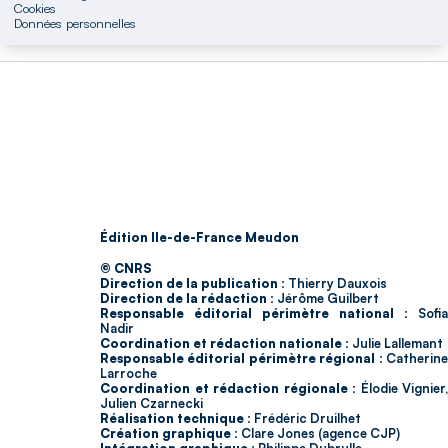
Cookies
Données personnelles
Édition Ile-de-France Meudon
© CNRS
Direction de la publication :
Thierry Dauxois
Direction de la rédaction :
Jérôme Guilbert
Responsable éditorial périmètre national :
Sofia
Nadir
Coordination et rédaction nationale :
Julie Lallemant
Responsable éditorial périmètre régional :
Catherin
Larroche
Coordination et rédaction régionale :
Élodie Vignier,
Julien Czarnecki
Réalisation technique :
Frédéric Druilhet
Création graphique :
Clare Jones (agence CJP)