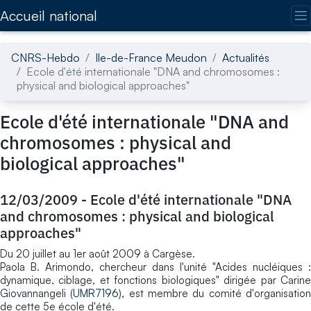
Accédez directement au contenu de la page
Accueil national
CNRS-Hebdo
Ile-de-France Meudon
Actualités
Ecole d'été internationale "DNA and chromosomes :
physical and biological approaches"
Ecole d'été internationale "DNA and
chromosomes : physical and
biological approaches"
12/03/2009
-
Ecole d'été internationale "DNA
and chromosomes : physical and biological
approaches"
Du 20 juillet au 1er août 2009 à Cargèse.
Paola B. Arimondo, chercheur dans l'unité "Acides nucléiques :
dynamique, ciblage, et fonctions biologiques" dirigée par Carine
Giovannangeli (
UMR7196
), est membre du comité d'organisatio
de cette 5e école d'été.