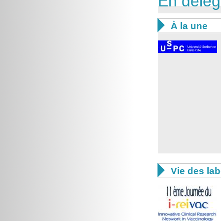
En délég

À la une

Vie des lab