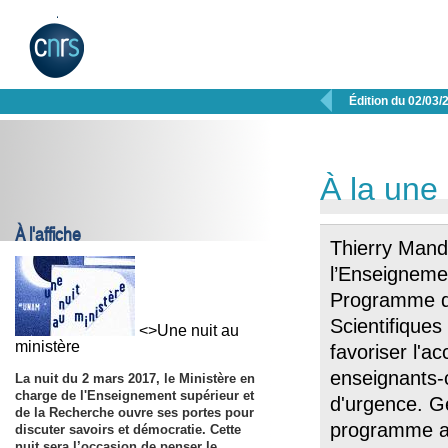

Édition du 02/03/
À la une
À l'affiche
Thierry Mand
l’Enseignemen
Programme d’
Scientifique
<>Une nuit au
ministère
favoriser l'a
enseignants-
La nuit du
2 mars 2017
, le Ministère en
charge de l'Enseignement supérieur et
d'urgence. Gé
de la Recherche ouvre ses portes pour
programme a
discuter savoirs et démocratie. Cette
nuit sera l’occasion de penser le