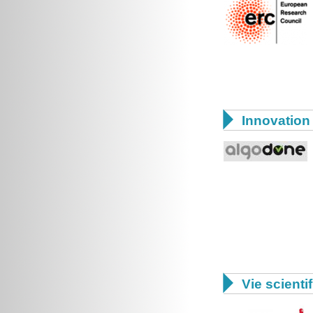

Innovation 

Vie scienti