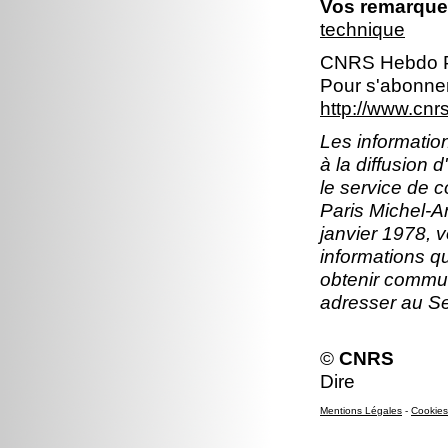
Vos remarques
technique
CNRS Hebdo P
Pour s'abonner
http://www.cn
Les information
à la diffusion 
le service de 
Paris Michel-An
janvier 1978, v
informations q
obtenir commun
adresser au S
©
CNRS
Dire
Mentions Légales
-
Cookies