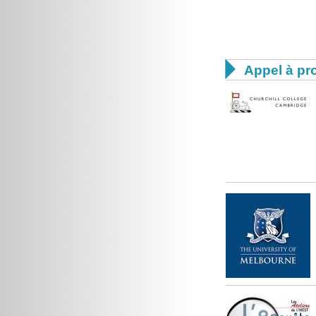

Appel à pro