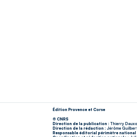
Édition Provence et Corse
© CNRS
Direction de la publication :
Thierry Dauxo
Direction de la rédaction :
Jérôme Guilber
Responsable éditorial périmètre national 