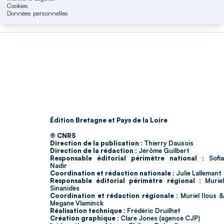
Cookies
Données personnelles
Édition Bretagne et Pays de la Loire
© CNRS
Direction de la publication :
Thierry Dauxois
Direction de la rédaction :
Jérôme Guilbert
Responsable éditorial périmètre national :
Sofia
Nadir
Coordination et rédaction nationale :
Julie Lallemant
Responsable éditorial périmètre régional :
Murie
Sinanidès
Coordination et rédaction régionale :
Muriel Ilous 
Megane Vlaminck
Réalisation technique :
Frédéric Druilhet
Création graphique :
Clare Jones (agence CJP)