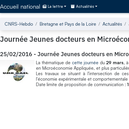
Accédez directement au contenu de la page
Accueil national
La lettre
Actualités
CNRS-Hebdo
Bretagne et Pays de la Loire
Actualités
Journée Jeunes docteurs en Microéc
25/02/2016
-
Journée Jeunes docteurs en Micr
La thématique de
cette journée
du
29 mars,
à 
en Microéconomie Appliquée, et plus particuliè
Les travaux se situant à l'intersection de c
l'économie expérimentale et comportementale 
Date limite de proposition de communication :