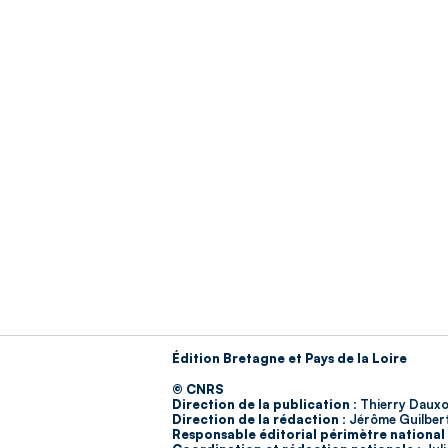
Édition Bretagne et Pays de la Loire
© CNRS
Direction de la publication :
Thierry Dauxo
Direction de la rédaction :
Jérôme Guilber
Responsable éditorial périmètre national 