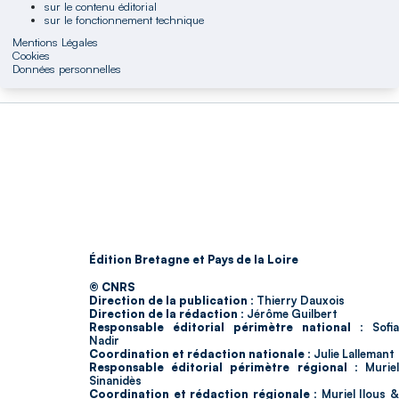
sur le contenu éditorial
sur le fonctionnement technique
Mentions Légales
Cookies
Données personnelles
Édition Bretagne et Pays de la Loire
© CNRS
Direction de la publication :
Thierry Dauxois
Direction de la rédaction :
Jérôme Guilbert
Responsable éditorial périmètre national :
Sofia
Nadir
Coordination et rédaction nationale :
Julie Lallemant
Responsable éditorial périmètre régional :
Murie
Sinanidès
Coordination et rédaction régionale :
Muriel Ilous 