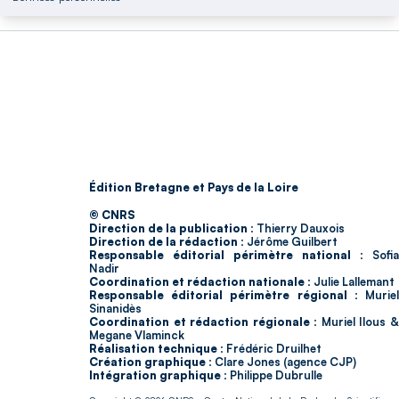
Édition Bretagne et Pays de la Loire
© CNRS
Direction de la publication :
Thierry Dauxois
Direction de la rédaction :
Jérôme Guilbert
Responsable éditorial périmètre national :
Sofia
Nadir
Coordination et rédaction nationale :
Julie Lallemant
Responsable éditorial périmètre régional :
Murie
Sinanidès
Coordination et rédaction régionale :
Muriel Ilous 
Megane Vlaminck
Réalisation technique :
Frédéric Druilhet
Création graphique :
Clare Jones (agence CJP)
Intégration graphique :
Philippe Dubrulle